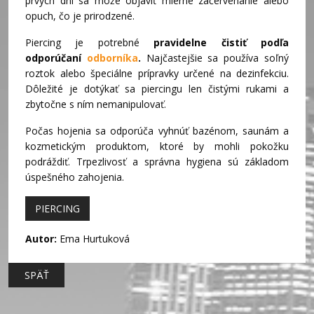
prvých dní sa môže objaviť mierne začervenanie alebo
opuch, čo je prirodzené.
Piercing je potrebné
pravidelne čistiť podľa
odporúčaní
odborníka
.
Najčastejšie sa používa soľný
roztok alebo špeciálne prípravky určené na dezinfekciu.
Dôležité je dotýkať sa piercingu len čistými rukami a
zbytočne s ním nemanipulovať.
Počas hojenia sa odporúča vyhnúť bazénom, saunám a
kozmetickým produktom, ktoré by mohli pokožku
podráždiť. Trpezlivosť a správna hygiena sú základom
úspešného zahojenia.
PIERCING
Autor:
Ema Hurtuková
SPÄŤ