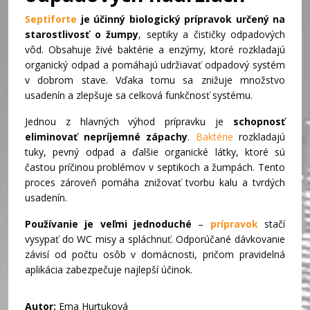
Septiforte
je účinný biologický prípravok určený na
starostlivosť o žumpy
, septiky a čističky odpadových
vôd. Obsahuje živé baktérie a enzýmy, ktoré rozkladajú
organický odpad a pomáhajú udržiavať odpadový systém
v dobrom stave. Vďaka tomu sa znižuje množstvo
usadenín a zlepšuje sa celková funkčnosť systému.
Jednou z hlavných výhod prípravku je
schopnosť
eliminovať nepríjemné zápachy
.
Baktérie
rozkladajú
tuky, pevný odpad a ďalšie organické látky, ktoré sú
častou príčinou problémov v septikoch a žumpách. Tento
proces zároveň pomáha znižovať tvorbu kalu a tvrdých
usadenín.
Používanie je veľmi jednoduché
–
prípravok
stačí
vysypať do WC misy a spláchnuť. Odporúčané dávkovanie
závisí od počtu osôb v domácnosti, pričom pravidelná
aplikácia zabezpečuje najlepší účinok.
Autor:
Ema Hurtuková