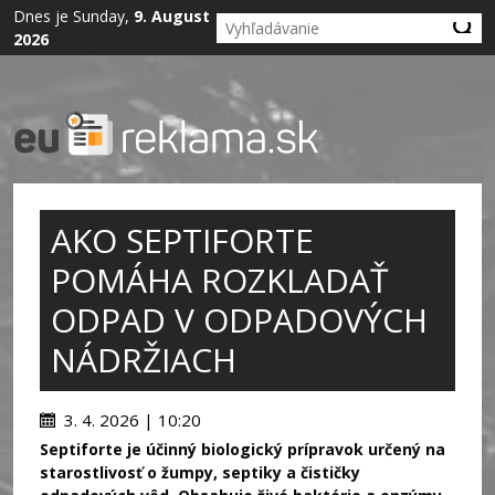
Dnes je Sunday,
9. August
2026
AKO SEPTIFORTE
POMÁHA ROZKLADAŤ
ODPAD V ODPADOVÝCH
NÁDRŽIACH
3. 4. 2026 | 10:20
Septiforte je účinný biologický prípravok určený na
starostlivosť o žumpy, septiky a čističky