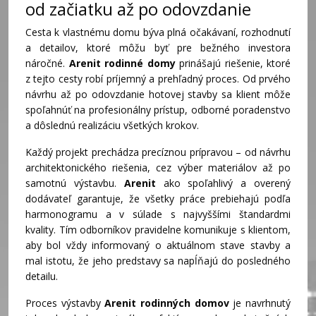
od začiatku až po odovzdanie
Cesta k vlastnému domu býva plná očakávaní, rozhodnutí
a detailov, ktoré môžu byť pre bežného investora
náročné.
Arenit rodinné domy
prinášajú riešenie, ktoré
z tejto cesty robí príjemný a prehľadný proces. Od prvého
návrhu až po odovzdanie hotovej stavby sa klient môže
spoľahnúť na profesionálny prístup, odborné poradenstvo
a dôslednú realizáciu všetkých krokov.
Každý projekt prechádza precíznou prípravou – od návrhu
architektonického riešenia, cez výber materiálov až po
samotnú výstavbu.
Arenit
ako spoľahlivý a overený
dodávateľ garantuje, že všetky práce prebiehajú podľa
harmonogramu a v súlade s najvyššími štandardmi
kvality. Tím odborníkov pravidelne komunikuje s klientom,
aby bol vždy informovaný o aktuálnom stave stavby a
mal istotu, že jeho predstavy sa napĺňajú do posledného
detailu.
Proces výstavby
Arenit rodinných domov
je navrhnutý