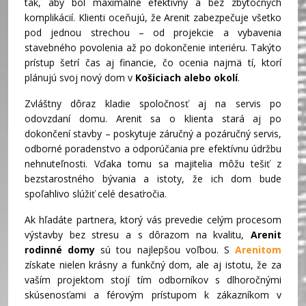
tak, aby bol maximálne efektívny a bez zbytočných
komplikácií. Klienti oceňujú, že Arenit zabezpečuje všetko
pod jednou strechou – od projekcie a vybavenia
stavebného povolenia až po dokončenie interiéru. Takýto
prístup šetrí čas aj financie, čo ocenia najmä tí, ktorí
plánujú svoj nový dom v
Košiciach alebo okolí
.
Zvláštny dôraz kladie spoločnosť aj na servis po
odovzdaní domu. Arenit sa o klienta stará aj po
dokončení stavby – poskytuje záručný a pozáručný servis,
odborné poradenstvo a odporúčania pre efektívnu údržbu
nehnuteľnosti. Vďaka tomu sa majitelia môžu tešiť z
bezstarostného bývania a istoty, že ich dom bude
spoľahlivo slúžiť celé desaťročia.
Ak hľadáte partnera, ktorý vás prevedie celým procesom
výstavby bez stresu a s dôrazom na kvalitu,
Arenit
rodinné domy
sú tou najlepšou voľbou. S
Arenitom
získate nielen krásny a funkčný dom, ale aj istotu, že za
vaším projektom stojí tím odborníkov s dlhoročnými
skúsenosťami a férovým prístupom k zákazníkom v