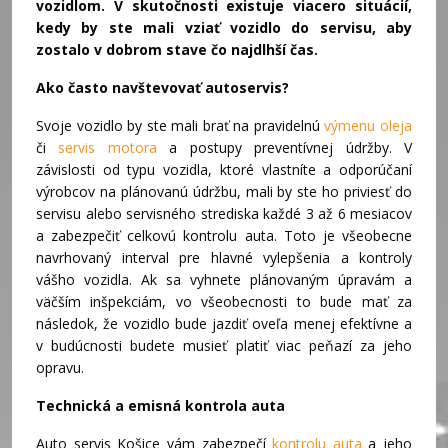
vozidlom. V skutočnosti existuje viacero situácií,
kedy by ste mali vziať vozidlo do servisu, aby
zostalo v dobrom stave čo najdlhší čas.
Ako často navštevovať autoservis?
Svoje vozidlo by ste mali brať na pravidelnú
výmenu oleja
či
servis motora
a postupy preventívnej údržby. V
závislosti od typu vozidla, ktoré vlastníte a odporúčaní
výrobcov na plánovanú údržbu, mali by ste ho priviesť do
servisu alebo servisného strediska každé 3 až 6 mesiacov
a zabezpečiť celkovú kontrolu auta. Toto je všeobecne
navrhovaný interval pre hlavné vylepšenia a kontroly
vášho vozidla. Ak sa vyhnete plánovaným úpravám a
väčším inšpekciám, vo všeobecnosti to bude mať za
následok, že vozidlo bude jazdiť oveľa menej efektívne a
v budúcnosti budete musieť platiť viac peňazí za jeho
opravu.
Technická a emisná kontrola auta
Auto servis Košice vám zabezpečí
kontrolu auta
a jeho