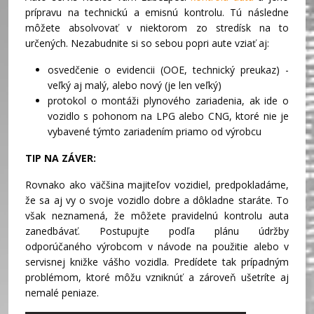
prípravu na technickú a emisnú kontrolu. Tú následne
môžete absolvovať v niektorom zo stredísk na to
určených. Nezabudnite si so sebou popri aute vziať aj:
osvedčenie o evidencii (OOE, technický preukaz) -
veľký aj malý, alebo nový (je len veľký)
protokol o montáži plynového zariadenia, ak ide o
vozidlo s pohonom na LPG alebo CNG, ktoré nie je
vybavené týmto zariadením priamo od výrobcu
TIP NA ZÁVER:
Rovnako ako väčšina majiteľov vozidiel, predpokladáme,
že sa aj vy o svoje vozidlo dobre a dôkladne staráte. To
však neznamená, že môžete pravidelnú kontrolu auta
zanedbávať. Postupujte podľa plánu údržby
odporúčaného výrobcom v návode na použitie alebo v
servisnej knižke vášho vozidla. Predídete tak prípadným
problémom, ktoré môžu vzniknúť a zároveň ušetríte aj
nemalé peniaze.