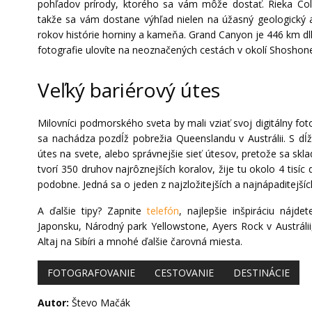
pohľadov prírody, ktorého sa vám môže dostať. Rieka Co
takže sa vám dostane výhľad nielen na úžasný geologický a
rokov histórie horniny a kameňa. Grand Canyon je 446 km dlh
fotografie ulovíte na neoznačených cestách v okolí Shoshone
Veľký bariérový útes
Milovníci podmorského sveta by mali vziať svoj digitálny fo
sa nachádza pozdĺž pobrežia Queenslandu v Austrálii. S dĺ
útes na svete, alebo správnejšie sieť útesov, pretože sa skla
tvorí 350 druhov najrôznejších koralov, žije tu okolo 4 tis
podobne. Jedná sa o jeden z najzložitejších a najnápaditejš
A ďalšie tipy? Zapnite
telefón
, najlepšie inšpiráciu nájd
Japonsku, Národný park Yellowstone, Ayers Rock v Austrálii
Altaj na Sibíri a mnohé ďalšie čarovná miesta.
FOTOGRAFOVANIE
CESTOVANIE
DESTINÁCIE
Autor:
Števo Mačák