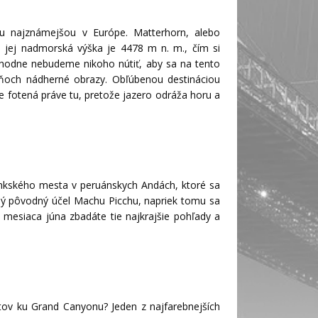
u najznámejšou v Európe. Matterhorn, alebo
a jej nadmorská výška je 4478 m n. m., čím si
zhodne nebudeme nikoho nútiť, aby sa na tento
dňoch nádherné obrazy. Obľúbenou destináciou
je fotená práve tu, pretože jazero odráža horu a
 inkského mesta v peruánskych Andách, ktoré sa
ený pôvodný účel Machu Picchu, napriek tomu sa
lo mesiaca júna zbadáte tie najkrajšie pohľady a
ristov ku Grand Canyonu? Jeden z najfarebnejších