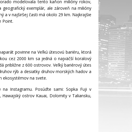
lorado modelovala tento kaňon milióny rokov,
 geografický exemplár, ale zároveň na milióny
ý a v najširšej časti má okolo 29 km. Najkrajšie
 Point.
toaparát povinne na Veľkú útesovú bariéru, ktorá
žkou cez 2000 km sa jedná o najväčší koralový
dá približne z 600 ostrovov. Veľký bariérový útes
íc druhov rýb a desiatky druhov morských hadov a
ích ekosystémov na svete.
ete na Instagramu. Posúďte sami: Sopka Fuji v
, Hawajský ostrov Kauai, Dolomity v Taliansku,