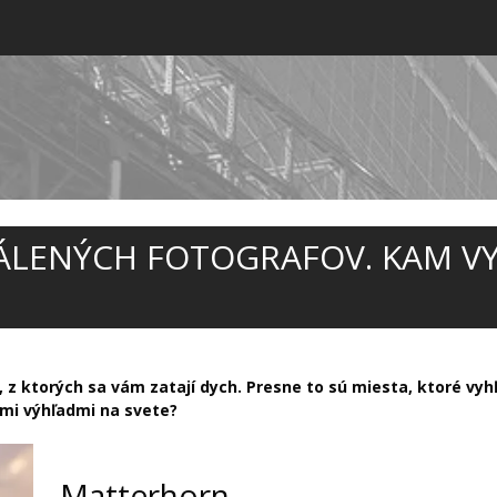
ÁLENÝCH FOTOGRAFOV. KAM VYR
, z ktorých sa vám zatají dych. Presne to sú miesta, ktoré vyhľ
ími výhľadmi na svete?
Matterhorn