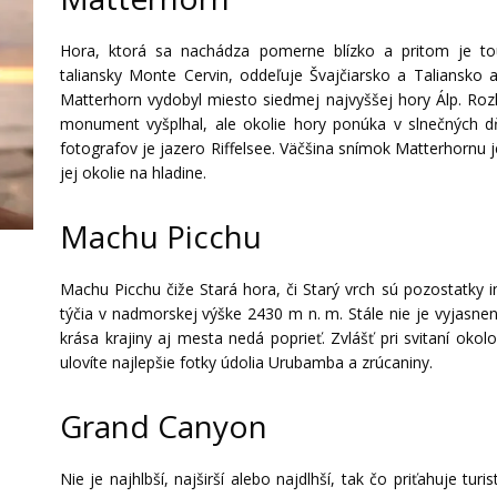
Hora, ktorá sa nachádza pomerne blízko a pritom je to
taliansky Monte Cervin, oddeľuje Švajčiarsko a Taliansko 
Matterhorn vydobyl miesto siedmej najvyššej hory Álp. Ro
monument vyšplhal, ale okolie hory ponúka v slnečných 
fotografov je jazero Riffelsee. Väčšina snímok Matterhornu 
jej okolie na hladine.
Machu Picchu
Machu Picchu čiže Stará hora, či Starý vrch sú pozostatky
týčia v nadmorskej výške 2430 m n. m. Stále nie je vyjasn
krása krajiny aj mesta nedá poprieť. Zvlášť pri svitaní oko
ulovíte najlepšie fotky údolia Urubamba a zrúcaniny.
Grand Canyon
Nie je najhlbší, najširší alebo najdlhší, tak čo priťahuje tu