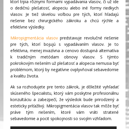
ktorí trpia rôznymi formami vypadávania vlasov, či už ide
o dedičnú plešatosť, alopeciu alebo iné formy riedkych
vlasov. Je tiež skvelou voľbou pre tých, ktorí hľadajú
riešenie bez chirurgického zákroku a chcú rýchle a
efektívne výsledky.
Mikropigmentácia vlasov
predstavuje revolučné riešenie
pre tých, ktorí bojujú s vypadávaním vlasov. Je to
efektívna, menej invazívna a cenovo dostupná alternatíva
k tradičným metódam obnovy vlasov. S týmto
pokrokovým riešením už plešatosť a alopecia nemusia byť
problémom, ktorý by negatívne ovplyvňoval sebavedomie
a kvalitu života.
Ak sa rozhodujete pre tento zákrok, je dôležité vyhľadať
skúseného špecialistu, ktorý vám poskytne profesionálnu
konzultáciu a zabezpečí, že výsledok bude prirodzený a
esteticky príťažlivý. Mikropigmentácia vlasov tak môže byť
práve tým riešením, ktoré vám vráti stratené
sebavedomie a pocit spokojnosti so svojím vzhľadom.