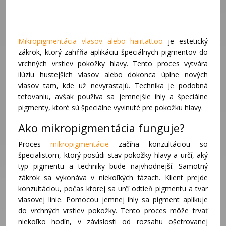
Mikropigmentácia vlasov alebo hairtattoo
je estetický
zákrok, ktorý zahŕňa aplikáciu špeciálnych pigmentov do
vrchných vrstiev pokožky hlavy. Tento proces vytvára
ilúziu hustejších vlasov alebo dokonca úplne nových
vlasov tam, kde už nevyrastajú. Technika je podobná
tetovaniu, avšak používa sa jemnejšie ihly a špeciálne
pigmenty, ktoré sú špeciálne vyvinuté pre pokožku hlavy.
Ako mikropigmentácia funguje?
Proces
mikropigmentácie
začína konzultáciou so
špecialistom, ktorý posúdi stav pokožky hlavy a určí, aký
typ pigmentu a techniky bude najvhodnejší. Samotný
zákrok sa vykonáva v niekoľkých fázach. Klient prejde
konzultáciou, počas ktorej sa určí odtieň pigmentu a tvar
vlasovej línie. Pomocou jemnej ihly sa pigment aplikuje
do vrchných vrstiev pokožky. Tento proces môže trvať
niekoľko hodín, v závislosti od rozsahu ošetrovanej