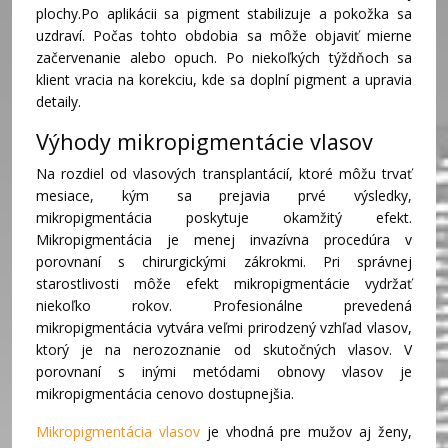
plochy.Po aplikácii sa pigment stabilizuje a pokožka sa
uzdraví. Počas tohto obdobia sa môže objaviť mierne
začervenanie alebo opuch. Po niekoľkých týždňoch sa
klient vracia na korekciu, kde sa doplní pigment a upravia
detaily.
Výhody mikropigmentácie vlasov
Na rozdiel od vlasových transplantácií, ktoré môžu trvať
mesiace, kým sa prejavia prvé výsledky,
mikropigmentácia poskytuje okamžitý efekt.
Mikropigmentácia je menej invazívna procedúra v
porovnaní s chirurgickými zákrokmi. Pri správnej
starostlivosti môže efekt mikropigmentácie vydržať
niekoľko rokov. Profesionálne prevedená
mikropigmentácia vytvára veľmi prirodzený vzhľad vlasov,
ktorý je na nerozoznanie od skutočných vlasov. V
porovnaní s inými metódami obnovy vlasov je
mikropigmentácia cenovo dostupnejšia.
Mikropigmentácia vlasov
je vhodná pre mužov aj ženy,