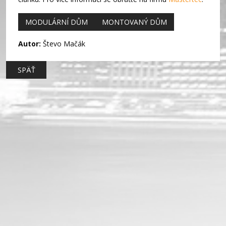
MODULÁRNÍ DŮM
MONTOVANÝ DŮM
Autor:
Števo Mačák
SPÄŤ