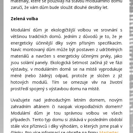
materiály, které se používají na stavbu modulárního domu
zaručí, že vám dům bude sloužit dlouhé desítky let.
Zelená volba
Modulární dům je ekologičtější volbou ve srovnání s
většinou tradičních domů. Jedním z důvodů je to, že je
energeticky účinnější díky svým přísným specifikacím.
Navíc montovaný dům může být postaven z udržitelných
materiálů a navržen s energeticky účinnými prvky, jako
jsou solární panely. Ekologická šetrnost začíná již ve fázi
výstavby, v modulárním domě se na místě vyprodukuje
méně (nebo žádný) odpad, protože je složen z již
hotových modulů. Tím se omezuje vliv na životní
prostředí spojený s výstavbou domu na místě.
Uvažujete nad jednoduchým letním domem, novým
zahradním altánem či naopak vícepodlažních domem?
Modulární dům je tou správnou volbou ve všech
případech. Tento typ domu si získává v posledním období
stále více příznivců i díky výhodám, o kterých jsme psali v
článku. Pro více informací se obraťte na firmu
Mastertec
.