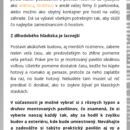
ako
vrátnicu
,
strážnicu
v areáli vašej firmy či parkoviska,
alebo možno ako obytný kontajner pre hostí na vašej
záhrade. Dá sa vybaviť všetkým potrebným tak, aby slúžil
čo najlepšie zamestnancom či hosťom.
Z dlhodobého hľadiska je lacnejší
Postaviť akúkoľvek budovu, aj menších rozmerov, zaberie
nielen veľa času, ale predovšetkým to zhltne pomerne
veľa peňazí. Práve pre to je montovaný pavilón ideálnou
voľbou. Ušetríte pomerne dostatok času, keďže ho kúpite
hotový a rovnako aj peniaze, pretože za neho zaplatíte
iba raz, no bude hotový. Nebudete tam musieť už nič
prerábať či dorábať, ako to zvykne bývať pri klasických
stavbách.
V súčasnosti je možné vybrať si z rôznych typov a
druhov montovaných pavilónov, čo znamená, že si
vyberie naozaj každý tak, aby sa hodil k zvyšku
budov a exteriéru, kde bude umiestnený. Neváhajte
a zadovážte si takýto praktický pavilón aj vy a