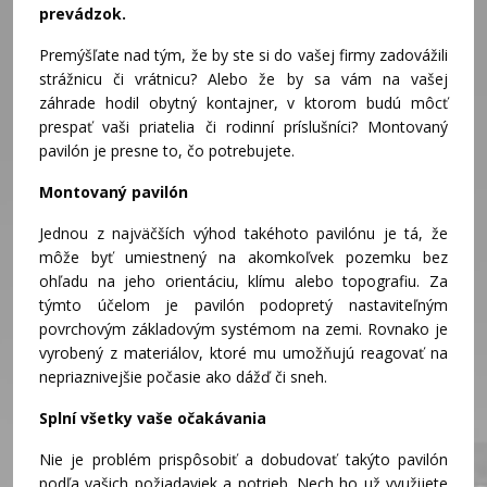
prevádzok.
Premýšľate nad tým, že by ste si do vašej firmy zadovážili
strážnicu či vrátnicu? Alebo že by sa vám na vašej
záhrade hodil obytný kontajner, v ktorom budú môcť
prespať vaši priatelia či rodinní príslušníci? Montovaný
pavilón je presne to, čo potrebujete.
Montovaný pavilón
Jednou z najväčších výhod takéhoto pavilónu je tá, že
môže byť umiestnený na akomkoľvek pozemku bez
ohľadu na jeho orientáciu, klímu alebo topografiu. Za
týmto účelom je pavilón podopretý nastaviteľným
povrchovým základovým systémom na zemi. Rovnako je
vyrobený z materiálov, ktoré mu umožňujú reagovať na
nepriaznivejšie počasie ako dážď či sneh.
Splní všetky vaše očakávania
Nie je problém prispôsobiť a dobudovať takýto pavilón
podľa vašich požiadaviek a potrieb. Nech ho už využijete