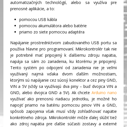
automatizačných technológií, alebo sa využíva pre
prenosné aplikácie, a to:
pomocou USB kábla
pomocou akumulátora alebo batérie
priamo zo siete pomocou adaptéra
Napájanie prostredníctvom zabudovaného USB portu sa
používa hlavne pro programovaní. Mikrokontrolér tak nie
je potrebné mať pripojený k ďalšiemu zdroju napätia,
napája sa sám zo zariadenia, ku ktorému je pripojený.
Tento systém po odpojení od zariadenia nie je veľmi
využívaný najmä vďaka dvom ďalším možnostiam,
ktorými sú napájanie cez súosý konektor a cez piny GND,
VIN a 5V (vždy sa využívajú dva piny – buď dvojica VIN a
GND, alebo dvojica GND a 5V). Ak chcete
Arduino nano
využívať ako prenosnú riadiacu jednotku, je možné ho
napojiť priamo na batériu pomocou pinov VIN a GND,
spôsob zapojenia však musí vždy zohľadňovať napätie
konkrétneho zdroja. Mikrokontrolér môže ďalej slúžiť tiež
ako zdroj napätia pre ďalšie súčasti zostavy a externé