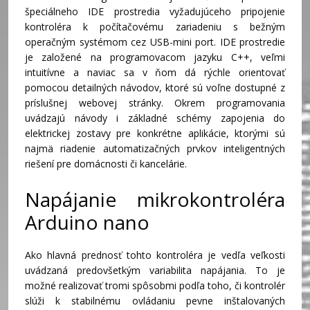
špeciálneho IDE prostredia vyžadujúceho pripojenie
kontroléra k počítačovému zariadeniu s bežným
operačným systémom cez USB-mini port. IDE prostredie
je založené na programovacom jazyku C++, veľmi
intuitívne a naviac sa v ňom dá rýchle orientovať
pomocou detailných návodov, ktoré sú voľne dostupné z
príslušnej webovej stránky. Okrem programovania
uvádzajú návody i základné schémy zapojenia do
elektrickej zostavy pre konkrétne aplikácie, ktorými sú
najmä riadenie automatizačných prvkov inteligentných
riešení pre domácnosti či kancelárie.
Napájanie mikrokontroléra
Arduino nano
Ako hlavná prednosť tohto kontroléra je vedľa veľkosti
uvádzaná predovšetkým variabilita napájania. To je
možné realizovať tromi spôsobmi podľa toho, či kontrolér
slúži k stabilnému ovládaniu pevne inštalovaných