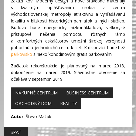
zákazníkov. Moderný design a nové stavebné materiály
s kvalitným oplášťovaním urobia z centra
východoslovenskej metropoly atraktívnu a vyhľadávanú
lokalitu v blízkosti historických pamiatok a iných služieb.
Budova bude energeticky nízkonákladová, veľkorysé
prístupové riešenia pomocou rôznych rámp
a komfortných eskalátorov umožní širokej verejnosti
pohodlnú a jednoduchú cestu k cieli. K dispozícii bude tiež
parkovisko
s niekoľkohodinovým grátis parkovaním.
Začiatok rekonštrukcie je plánovaný na marec 2018,
dokončenie na marec 2019. Slávnostne otvorenie sa
očakáva v septembri 2019.
NÁKUPNÉ CENTRUM
BUSINESS CENTRUM
OBCHODNÝ DOM
REALITY
Autor:
Števo Mačák
SPÄŤ