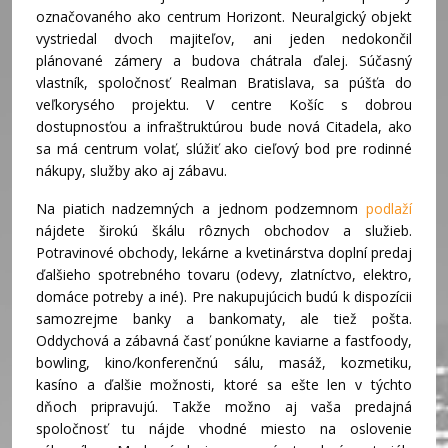
označovaného ako centrum Horizont. Neuralgický objekt
vystriedal dvoch majiteľov, ani jeden nedokončil
plánované zámery a budova chátrala ďalej. Súčasný
vlastník, spoločnosť Realman Bratislava, sa púšťa do
veľkorysého projektu. V centre Košíc s dobrou
dostupnosťou a infraštruktúrou bude nová Citadela, ako
sa má centrum volať, slúžiť ako cieľový bod pre rodinné
nákupy, služby ako aj zábavu.
Na piatich nadzemných a jednom podzemnom
podlaží
nájdete širokú škálu rôznych obchodov a služieb.
Potravinové obchody, lekárne a kvetinárstva doplní predaj
ďalšieho spotrebného tovaru (odevy, zlatníctvo, elektro,
domáce potreby a iné). Pre nakupujúcich budú k dispozícii
samozrejme banky a bankomaty, ale tiež pošta.
Oddychová a zábavná časť ponúkne kaviarne a fastfoody,
bowling, kino/konferenčnú sálu, masáž, kozmetiku,
kasíno a ďalšie možnosti, ktoré sa ešte len v týchto
dňoch pripravujú. Takže možno aj vaša predajná
spoločnosť tu nájde vhodné miesto na oslovenie