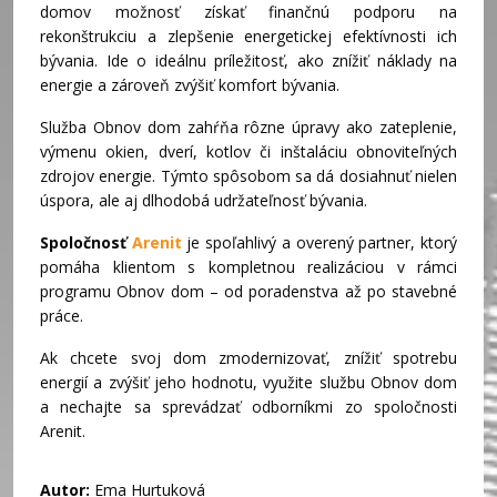
domov možnosť získať finančnú podporu na
rekonštrukciu a zlepšenie energetickej efektívnosti ich
bývania. Ide o ideálnu príležitosť, ako znížiť náklady na
energie a zároveň zvýšiť komfort bývania.
Služba Obnov dom zahŕňa rôzne úpravy ako zateplenie,
výmenu okien, dverí, kotlov či inštaláciu obnoviteľných
zdrojov energie. Týmto spôsobom sa dá dosiahnuť nielen
úspora, ale aj dlhodobá udržateľnosť bývania.
Spoločnosť
Arenit
je spoľahlivý a overený partner, ktorý
pomáha klientom s kompletnou realizáciou v rámci
programu Obnov dom – od poradenstva až po stavebné
práce.
Ak chcete svoj dom zmodernizovať, znížiť spotrebu
energií a zvýšiť jeho hodnotu, využite službu Obnov dom
a nechajte sa sprevádzať odborníkmi zo spoločnosti
Arenit.
Autor:
Ema Hurtuková