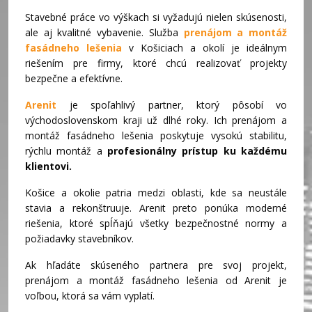
Stavebné práce vo výškach si vyžadujú nielen skúsenosti,
ale aj kvalitné vybavenie. Služba
prenájom a montáž
fasádneho lešenia
v Košiciach a okolí je ideálnym
riešením pre firmy, ktoré chcú realizovať projekty
bezpečne a efektívne.
Arenit
je spoľahlivý partner, ktorý pôsobí vo
východoslovenskom kraji už dlhé roky. Ich prenájom a
montáž fasádneho lešenia poskytuje vysokú stabilitu,
rýchlu montáž a
profesionálny prístup ku každému
klientovi.
Košice a okolie patria medzi oblasti, kde sa neustále
stavia a rekonštruuje. Arenit preto ponúka moderné
riešenia, ktoré spĺňajú všetky bezpečnostné normy a
požiadavky stavebníkov.
Ak hľadáte skúseného partnera pre svoj projekt,
prenájom a montáž fasádneho lešenia od Arenit je
voľbou, ktorá sa vám vyplatí.