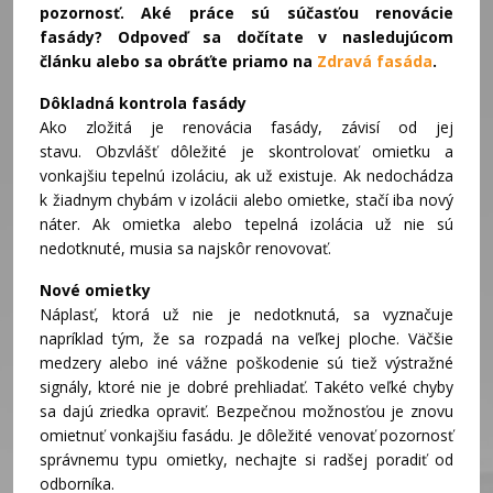
pozornosť. Aké práce sú súčasťou renovácie
fasády? Odpoveď sa dočítate v nasledujúcom
článku alebo sa obráťte priamo na
Zdravá fasáda
.
Dôkladná kontrola fasády
Ako zložitá je renovácia fasády, závisí od jej
stavu. Obzvlášť dôležité je skontrolovať omietku a
vonkajšiu tepelnú izoláciu, ak už existuje. Ak nedochádza
k žiadnym chybám v izolácii alebo omietke, stačí iba nový
náter. Ak omietka alebo tepelná izolácia už nie sú
nedotknuté, musia sa najskôr renovovať.
Nové omietky
Náplasť, ktorá už nie je nedotknutá, sa vyznačuje
napríklad tým, že sa rozpadá na veľkej ploche. Väčšie
medzery alebo iné vážne poškodenie sú tiež výstražné
signály, ktoré nie je dobré prehliadať. Takéto veľké chyby
sa dajú zriedka opraviť. Bezpečnou možnosťou je znovu
omietnuť vonkajšiu fasádu. Je dôležité venovať pozornosť
správnemu typu omietky, nechajte si radšej poradiť od
odborníka.