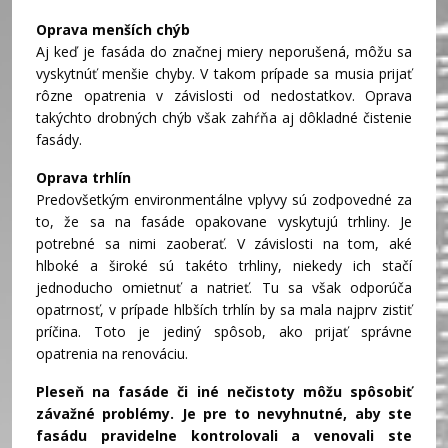
Oprava menších chýb
Aj keď je fasáda do značnej miery neporušená, môžu sa
vyskytnúť menšie chyby. V takom prípade sa musia prijať
rôzne opatrenia v závislosti od nedostatkov. Oprava
takýchto drobných chýb však zahŕňa aj dôkladné čistenie
fasády.
Oprava trhlín
Predovšetkým environmentálne vplyvy sú zodpovedné za
to, že sa na fasáde opakovane vyskytujú trhliny. Je
potrebné sa nimi zaoberať. V závislosti na tom, aké
hlboké a široké sú takéto trhliny, niekedy ich stačí
jednoducho omietnuť a natrieť. Tu sa však odporúča
opatrnosť, v prípade hlbších trhlín by sa mala najprv zistiť
príčina. Toto je jediný spôsob, ako prijať správne
opatrenia na renováciu.
Pleseň na fasáde či iné nečistoty môžu spôsobiť
závažné problémy. Je pre to nevyhnutné, aby ste
fasádu pravidelne kontrolovali a venovali ste