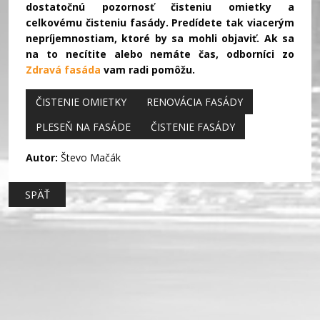
dostatočnú pozornosť čisteniu omietky a
celkovému čisteniu fasády. Predídete tak viacerým
nepríjemnostiam, ktoré by sa mohli objaviť. Ak sa
na to necítite alebo nemáte čas, odborníci zo
Zdravá fasáda
vam radi pomôžu.
ČISTENIE OMIETKY
RENOVÁCIA FASÁDY
PLESEŇ NA FASÁDE
ČISTENIE FASÁDY
Autor:
Števo Mačák
SPÄŤ