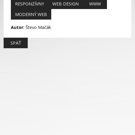
RESPONZÍVNY
WEB DESIGN
WWW
MODERNÝ WEB
Autor:
Števo Mačák
SPÄŤ