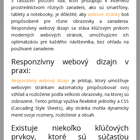
S rastúcim počtom ľudí, ktorí pristupujú k internetu
prostredníctvom rôznych zariadení, ako sú smartfóny,
tablety a notebooky, je dôležité, aby
webové stránky
boli
prispôsobené pre rôzne obrazovky a zariadenia.
Responzívny webový dizajn sa stáva kľúčovým prvkom
moderných webových stránok, umožňujúcim ich
optimalizáciu pre každého návštevníka, bez ohľadu na
používané zariadenie.
Responzívny webový dizajn v
praxi:
Responzívny webový dizajn
je prístup, ktorý umožňuje
webovým stránkam automaticky prispôsobovať svoj
vzhľad a rozloženie podľa veľkosti obrazovky, na ktorej sú
zobrazené. Tento prístup využíva flexibilné jednotky a CSS
(Cascading Style Sheets), aby stránka mohla dynamicky
meniť svoje rozmery, rozloženie a obsah.
Existuje niekoľko kľúčových
prvkov, ktoré sú súčasťou