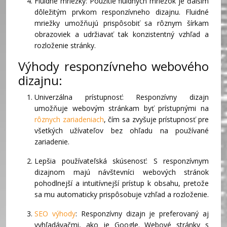
Fluidné mriežky: Použitie fluidných mriežok je ďalším
dôležitým prvkom responzívneho dizajnu. Fluidné
mriežky umožňujú prispôsobiť sa rôznym šírkam
obrazoviek a udržiavať tak konzistentný vzhľad a
rozloženie stránky.
Výhody responzívneho webového
dizajnu:
Univerzálna prístupnosť: Responzívny dizajn
umožňuje webovým stránkam byť prístupnými na
rôznych zariadeniach
, čím sa zvyšuje prístupnosť pre
všetkých užívateľov bez ohľadu na používané
zariadenie.
Lepšia používateľská skúsenosť: S responzívnym
dizajnom majú návštevníci webových stránok
pohodlnejší a intuitívnejší prístup k obsahu, pretože
sa mu automaticky prispôsobuje vzhľad a rozloženie.
SEO výhody
: Responzívny dizajn je preferovaný aj
vyhľadávačmi, ako je Google. Webové stránky s