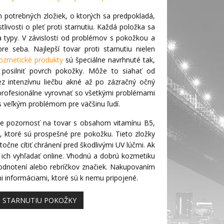
m potrebných zložiek, o ktorých sa predpokladá,
tlivosti o pleť proti starnutiu. Každá položka sa
y a typy. V závislosti od problémov s pokožkou a
e seba. Najlepší tovar proti starnutiu nielen
ozmetické produkty
sú špeciálne navrhnuté tak,
posilniť povrch pokožky. Môže to siahať od
 intenzívnu liečbu akné až po zázračný očný
profesionálne vyrovnať so všetkými problémami
es veľkým problémom pre väčšinu ľudí.
mte pozornosť na tovar s obsahom vitamínu B5,
, ktoré sú prospešné pre pokožku. Tieto zložky
čne cítiť chránení pred škodlivými UV lúčmi. Ak
e ich vyhľadať online. Vhodnú a dobrú kozmetiku
odnotení alebo rebríčkov značiek. Nakupovaním
mi informáciami, ktoré sú k nemu pripojené.
I STARNUTIU POKOŽKY