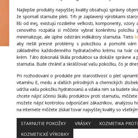
Najlepšie produkty najvyššej kvality obsahujú správny obje
že spomalí starnutie pleti. Trh je zaplavený výrobkami staros
líši od inej, existujú rozdielne veľkosti, komponenty, vzor
cenového rozpätia si môžete vybrať konkrétnu položku pr
minimalizuje, ale úplne odstráni indikátory starnutia. Tieto
k
aby riešili presné problémy s pokožkou a pomohli vám 
základného každodenného hydratačného krému na tvár cez
krém. Táto dokonalá škála produktov sa dokáže správne a 
starnutia. Bude chrániť a skrášľovať vašu pokožku, čo je dn
Pri rozhodovaní o produkte pre starostlivosť o pleť upria
vitamínu E, medu a ďalších prírodných a chemických zložiek
udržia vašu pokožku hydratovanú a vďaka nim sa budete skuto
chcete nájsť účinnú škálu produktov proti starnutiu, môžet
možete nájsť kontrolou odporúčaní zákazníkov, analýzou h
na internete môžete získať tovar najvyššej kvality so všetký
STARNUTIE POKOŽKY
VRÁSKY
KOZMETIKA PROT
KOZMETICKÉ VÝROBKY