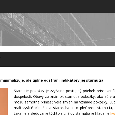
Y
minimalizuje, ale úplne odstráni indikátory jej starnutia.
Starnutie pokožky je zvyčajne postupný priebeh prirodzené
dospelosti. Obavy zo známok starnutia pokožky, ako sú vrá
môžu samotné priniesť veľa zmien na vzhľade pokožky. Ľudia
mali vyskúšať riešenia starostlivosti o pleť proti starnutiu, 
čakanie a sledovanie týchto signálov starnutia je hľadanie
kv