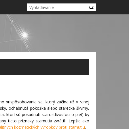
ho prispôsobovania sa, ktorý začína už v ranej
sky, ochabnutá pokožka alebo starecké škvrny,
, ktorí sú posadnutí starostlivosťou o pleť, by
aby tieto príznaky starnutia zvrátili. Lepšie ako
alitných kozmetických výrobkov proti starnutiu
.