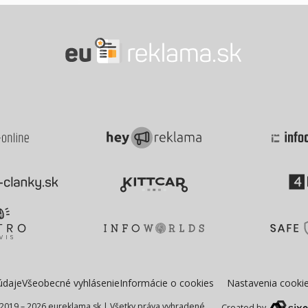
údaje
Všeobecné vyhlásenie
Informácie o cookies
Nastavenia cooki
2019 – 2026 eureklama.sk
|
Všetky práva vyhradené
Created by