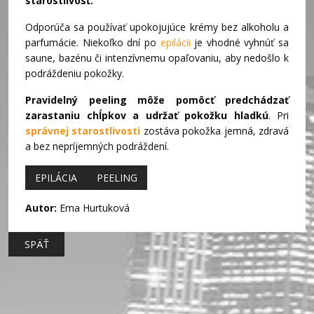
starostlivosť.
Odporúča sa používať upokojujúce krémy bez alkoholu a
parfumácie. Niekoľko dní po
epilácii
je vhodné vyhnúť sa
saune, bazénu či intenzívnemu opaľovaniu, aby nedošlo k
podráždeniu pokožky.
Pravidelný peeling môže pomôcť predchádzať
zarastaniu chĺpkov a udržať pokožku hladkú
. Pri
správnej starostlivosti
zostáva pokožka jemná, zdravá
a bez nepríjemných podráždení.
EPILÁCIA
PEELING
Autor:
Ema Hurtuková
SPÄŤ