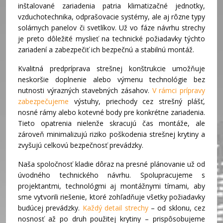
inštalované zariadenia patria klimatizačné jednotky,
vzduchotechnika, odprašovacie systémy, ale aj rôzne typy
solárnych panelov či svetlíkov. Už vo fáze návrhu strechy
je preto dôležité myslieť na technické požiadavky týchto
zariadení a zabezpečiť ich bezpečnú a stabilnú montáž.
Kvalitná predpríprava strešnej konštrukcie umožňuje
neskoršie doplnenie alebo výmenu technológie bez
nutnosti výrazných stavebných zásahov.
V rámci prípravy
zabezpečujeme
výstuhy, priechody cez strešný plášť,
nosné rámy alebo kotevné body pre konkrétne zariadenia.
Tieto opatrenia nielenže skracujú čas montáže, ale
zároveň minimalizujú riziko poškodenia strešnej krytiny a
zvyšujú celkovú bezpečnosť prevádzky.
Naša spoločnosť kladie dôraz na presné plánovanie už od
úvodného technického návrhu. Spolupracujeme s
projektantmi, technológmi aj montážnymi tímami, aby
sme vytvorili riešenie, ktoré zohľadňuje všetky požiadavky
budúcej prevádzky.
Každý detail strechy
– od sklonu, cez
nosnosť až po druh použitej krytiny – prispôsobujeme