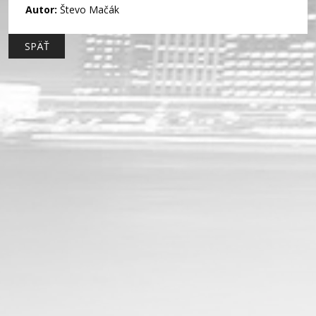
Autor:
Števo Mačák
SPÄŤ