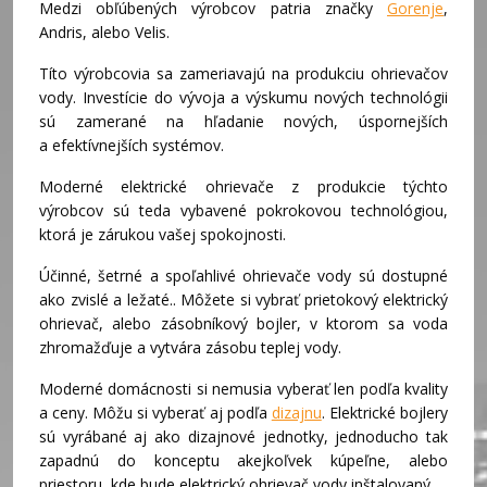
Medzi obľúbených výrobcov patria značky
Gorenje
,
Andris, alebo Velis.
Títo výrobcovia sa zameriavajú na produkciu ohrievačov
vody. Investície do vývoja a výskumu nových technológii
sú zamerané na hľadanie nových, úspornejších
a efektívnejších systémov.
Moderné elektrické ohrievače z produkcie týchto
výrobcov sú teda vybavené pokrokovou technológiou,
ktorá je zárukou vašej spokojnosti.
Účinné, šetrné a spoľahlivé ohrievače vody sú dostupné
ako zvislé a ležaté.. Môžete si vybrať prietokový elektrický
ohrievač, alebo zásobníkový bojler, v ktorom sa voda
zhromažďuje a vytvára zásobu teplej vody.
Moderné domácnosti si nemusia vyberať len podľa kvality
a ceny. Môžu si vyberať aj podľa
dizajnu
. Elektrické bojlery
sú vyrábané aj ako dizajnové jednotky, jednoducho tak
zapadnú do konceptu akejkoľvek kúpeľne, alebo
priestoru, kde bude elektrický ohrievač vody inštalovaný.