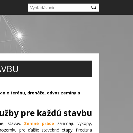
AVBU
anie terénu, drenáže, odvoz zeminy a
užby pre každú stavbu
nej stavby.
Zemné práce
zahŕňajú výkopy,
pozemku pre ďalšie stavebné etapy. Precízna