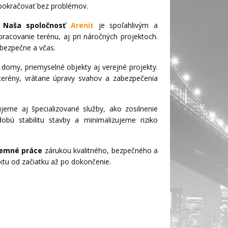
e pokračovať bez problémov.
.
Naša spoločnosť
Arenit
je spoľahlivým a
racovanie terénu, aj pri náročných projektoch.
bezpečne a včas.
omy, priemyselné objekty aj verejné projekty.
terény, vrátane úpravy svahov a zabezpečenia
eme aj špecializované služby, ako zosilnenie
bú stabilitu stavby a minimalizujeme riziko
emné práce
zárukou kvalitného, bezpečného a
ektu od začiatku až po dokončenie.