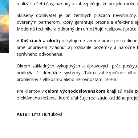
realizácia šetrí čas, náklady a zabezpečuje, že projekt môž
Skúsený dodávateľ je pri zemných prácach nevyhnutný
overeným partnerom, ktorý garantuje presné a efektívne sp
Moderná technika a odborný tím umožňujú realizovať práce 
V
Košiciach a okolí
poskytujeme zemné práce pre rodinné d
Sme pripravení zvládnuť aj rozsiahle pozemky a náročné 
správneho odvodnenia.
Okrem základných výkopových a úpravových prác poskytuj
podložia či drenážne systémy. Takto zabezpečíme dlhodo
problémov s vlhkosťou alebo nerovnosťami terénu.
Pre klientov v
celom východoslovenskom kraji
sú naše
z
efektívneho riešenia, ktoré uľahčuje realizáciu každého proj
Autor:
Ema Hurtuková