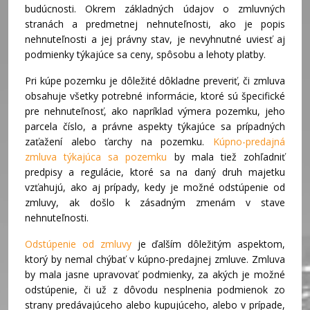
budúcnosti. Okrem základných údajov o zmluvných
stranách a predmetnej nehnuteľnosti, ako je popis
nehnuteľnosti a jej právny stav, je nevyhnutné uviesť aj
podmienky týkajúce sa ceny, spôsobu a lehoty platby.
Pri kúpe pozemku je dôležité dôkladne preveriť, či zmluva
obsahuje všetky potrebné informácie, ktoré sú špecifické
pre nehnuteľnosť, ako napríklad výmera pozemku, jeho
parcela číslo, a právne aspekty týkajúce sa prípadných
zaťažení alebo ťarchy na pozemku.
Kúpno-predajná
zmluva týkajúca sa pozemku
by mala tiež zohľadniť
predpisy a regulácie, ktoré sa na daný druh majetku
vzťahujú, ako aj prípady, kedy je možné odstúpenie od
zmluvy, ak došlo k zásadným zmenám v stave
nehnuteľnosti.
Odstúpenie od zmluvy
je ďalším dôležitým aspektom,
ktorý by nemal chýbať v kúpno-predajnej zmluve. Zmluva
by mala jasne upravovať podmienky, za akých je možné
odstúpenie, či už z dôvodu nesplnenia podmienok zo
strany predávajúceho alebo kupujúceho, alebo v prípade,